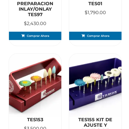
PREPARACION
TES01
INLAY/ONLAY
$
1,790.00
TES97
$
2,430.00
Comprar Ahora
Comprar Ahora
TES153
TES155 KIT DE
AJUSTE Y
$
3,500.00