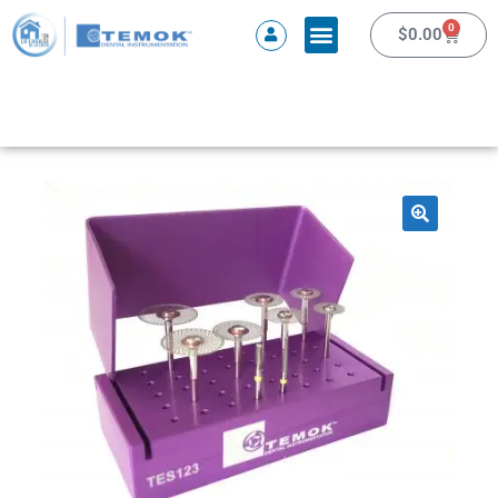
0
$
0.00
🔍