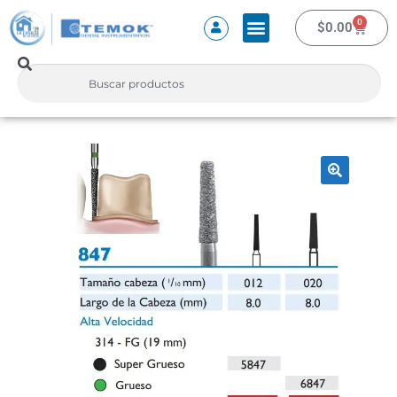
0
$
0.00