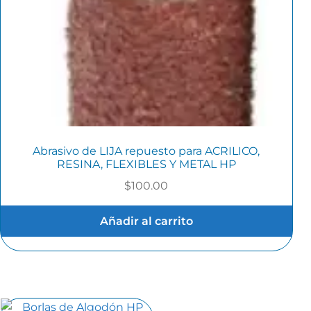
Abrasivo de LIJA repuesto para ACRILICO,
RESINA, FLEXIBLES Y METAL HP
$
100.00
Añadir al carrito