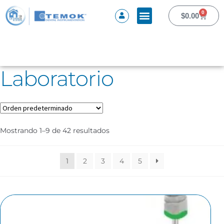
0
$
0.00
Laboratorio
Mostrando 1–9 de 42 resultados
1
2
3
4
5